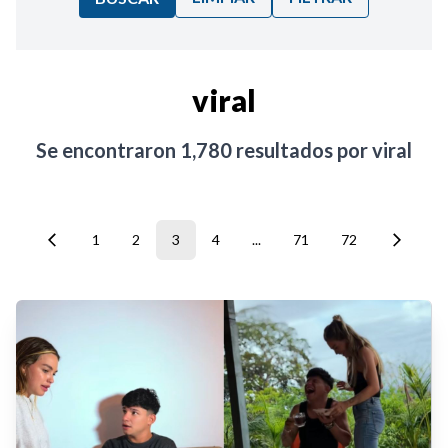
Ordenar por:
viral
Noticias
Se encontraron
1,780
resultados por
viral
1
2
3
4
...
71
72