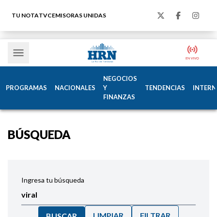
TU NOTA
TVC
EMISORAS UNIDAS
NEGOCIOS
PROGRAMAS
NACIONALES
Y
TENDENCIAS
INTERN
FINANZAS
BÚSQUEDA
Ingresa tu búsqueda
LIMPIAR
FILTRAR
BUSCAR