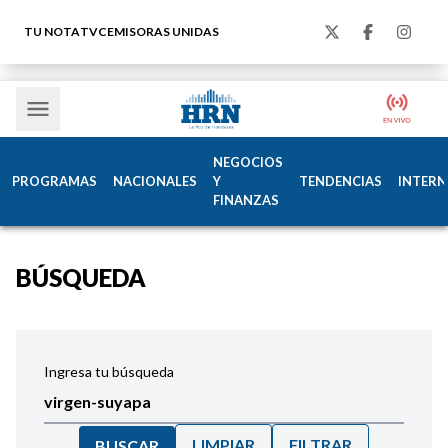
TU NOTA
TVC
EMISORAS UNIDAS
NEGOCIOS
PROGRAMAS
NACIONALES
Y
TENDENCIAS
INTERN
FINANZAS
BÚSQUEDA
Ingresa tu búsqueda
LIMPIAR
FILTRAR
BUSCAR