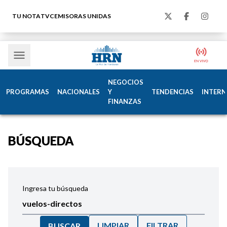
TU NOTA
TVC
EMISORAS UNIDAS
NEGOCIOS
PROGRAMAS
NACIONALES
Y
TENDENCIAS
INTERN
FINANZAS
BÚSQUEDA
Ingresa tu búsqueda
LIMPIAR
FILTRAR
BUSCAR