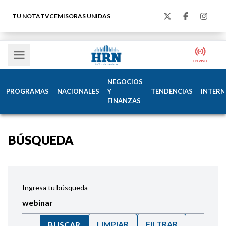
TU NOTA
TVC
EMISORAS UNIDAS
NEGOCIOS
PROGRAMAS
NACIONALES
Y
TENDENCIAS
INTERN
FINANZAS
BÚSQUEDA
Ingresa tu búsqueda
LIMPIAR
FILTRAR
BUSCAR