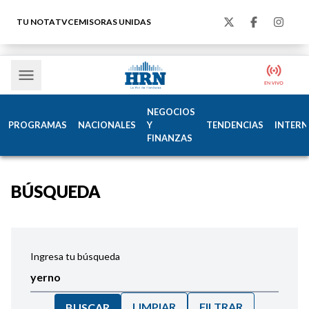
TU NOTA
TVC
EMISORAS UNIDAS
NEGOCIOS
PROGRAMAS
NACIONALES
Y
TENDENCIAS
INTERN
FINANZAS
BÚSQUEDA
Ingresa tu búsqueda
LIMPIAR
FILTRAR
BUSCAR