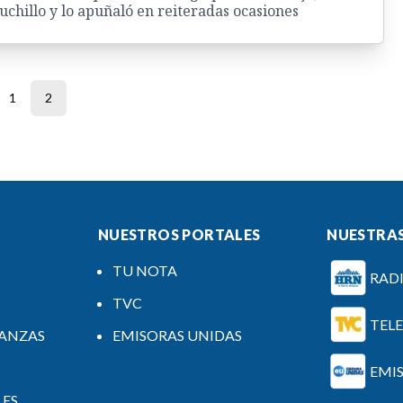
uchillo y lo apuñaló en reiteradas ocasiones
1
2
NUESTROS PORTALES
NUESTRAS
TU NOTA
RAD
TVC
TEL
NANZAS
EMISORAS UNIDAS
EMI
LES