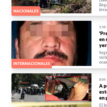
Hast
lleg
leva
NACIONALES
3:58
'Pr
en 
yer
Segú
víct
ocas
INTERNACIONALES
8:09
A p
est
en 
El h