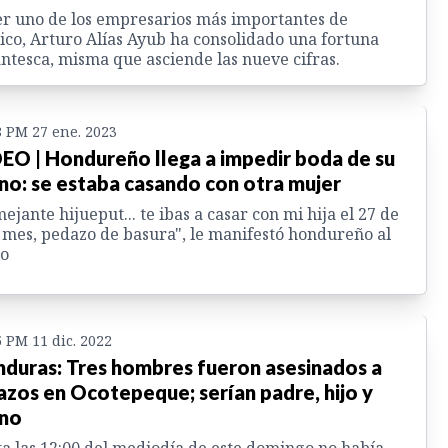
er uno de los empresarios más importantes de
co, Arturo Alías Ayub ha consolidado una fortuna
ntesca, misma que asciende las nueve cifras.
8 PM 27 ene. 2023
EO | Hondureño llega a impedir boda de su
no: se estaba casando con otra mujer
ejante hijueput... te ibas a casar con mi hija el 27 de
 mes, pedazo de basura", le manifestó hondureño al
io
5 PM 11 dic. 2022
duras: Tres hombres fueron asesinados a
azos en Ocotepeque; serían padre, hijo y
no