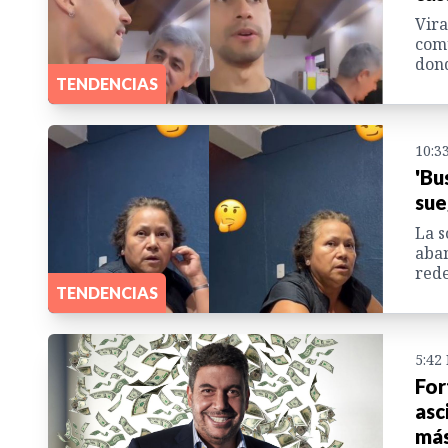
Vira
comu
dond
TENDENCIAS
10:3
'Bu
sue
La s
aban
rede
TENDENCIAS
5:42
For
asc
más