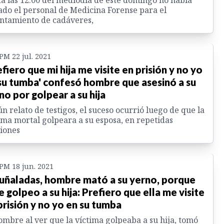
a las 12:00 del mediodía de este domingo no había
ado el personal de Medicina Forense para el
ntamiento de cadáveres,
 PM 22 jul. 2021
efiero que mi hija me visite en prisión y no yo
su tumba' confesó hombre que asesinó a su
no por golpear a su hija
n relato de testigos, el suceso ocurrió luego de que la
ima mortal golpeara a su esposa, en repetidas
iones
 PM 18 jun. 2021
uñaladas, hombre mató a su yerno, porque
e golpeo a su hija: Prefiero que ella me visite
prisión y no yo en su tumba
ombre al ver que la víctima golpeaba a su hija, tomó