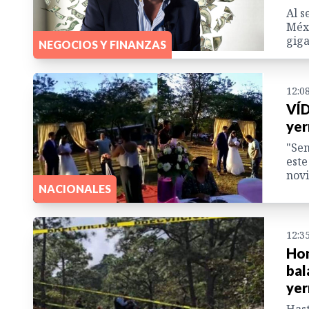
Al s
Méxi
giga
NEGOCIOS Y FINANZAS
12:0
VÍD
yer
"Sem
este
nov
NACIONALES
12:3
Hon
bal
yer