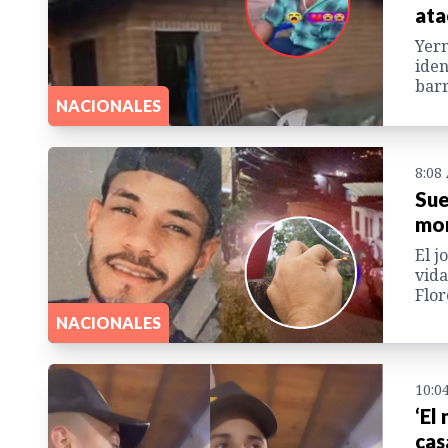
ata
Yern
iden
barr
NACIONALES
8:08
Sue
mor
El j
vida
Flor
NACIONALES
10:0
‘El
cas