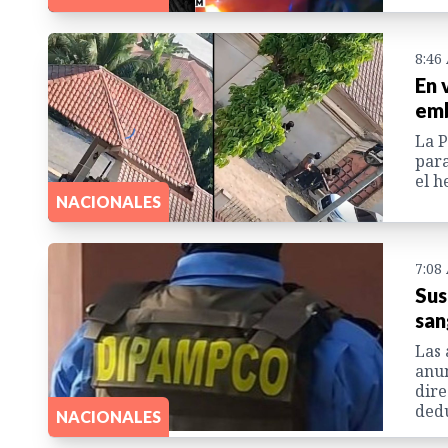
8:46
En 
emb
La P
para
el h
NACIONALES
7:08
Sus
san
Las 
anun
dire
dedu
NACIONALES