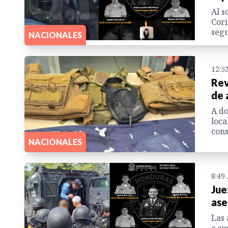
Al s
Cori
segu
NACIONALES
12:5
Rev
de 
A do
loca
cons
NACIONALES
8:49
Jue
ase
Las 
a su