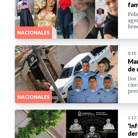
fam
Poli
agen
bene
NACIONALES
8:16
Man
de 
Dos 
cinc
prev
NACIONALES
1:15
'In
der