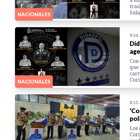
tras
Sula
NACIONALES
9:54
Did
age
Con 
que 
carr
Cori
NACIONALES
8:13
'Co
pol
Los 
Cori