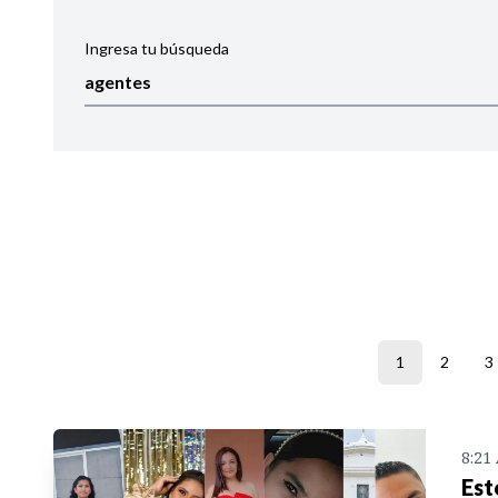
Ingresa tu búsqueda
Ordenar por:
Noticias
1
2
3
8:21
Est