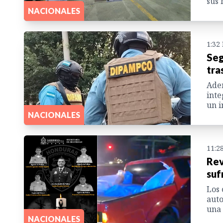
sus 
NACIONALES
1:32
Seg
tra
Adem
inte
un i
NACIONALES
11:2
Rev
suf
Los 
auto
una 
NACIONALES