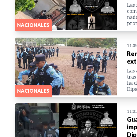
Las 
com
nada
prot
NACIONALES
11:0
Ren
ext
Las 
tras
ha d
Dipa
NACIONALES
11:0
Gua
imp
Di