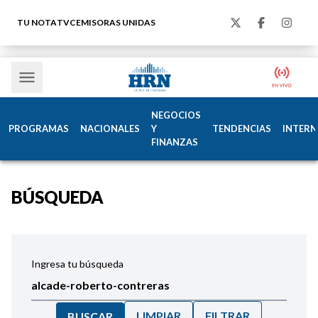
TU NOTA
TVC
EMISORAS UNIDAS
NEGOCIOS
PROGRAMAS
NACIONALES
Y
TENDENCIAS
INTERN
FINANZAS
BÚSQUEDA
Ingresa tu búsqueda
LIMPIAR
FILTRAR
BUSCAR