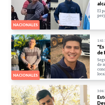
alc
El p
perj
NACIONALES
1:41
"Es
de 
Segú
de m
cono
loca
NACIONALES
3:04
Est
Dey