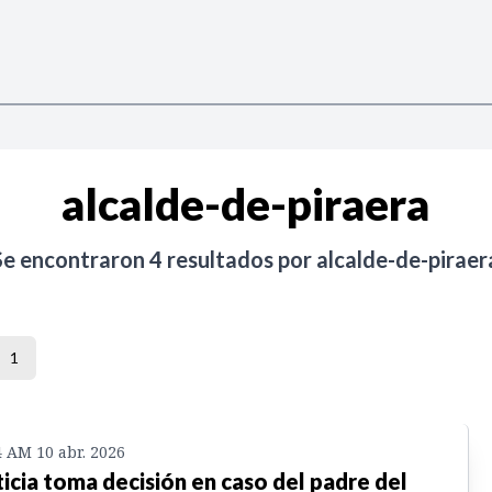
alcalde-de-piraera
Se encontraron
4
resultados por
alcalde-de-piraer
1
4 AM 10 abr. 2026
ticia toma decisión en caso del padre del