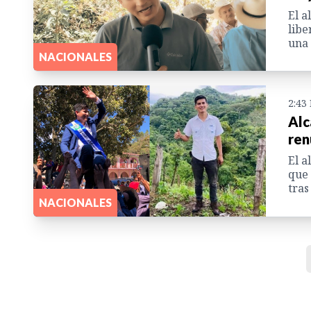
El a
libe
una 
NACIONALES
2:43
Alc
ren
El a
que 
tras
NACIONALES