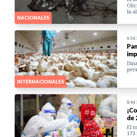
Ofic
la a
NACIONALES
6:34
Pan
imp
Dina
pers
INTERNACIONALES
8:44
¡Co
de 
El t
173 