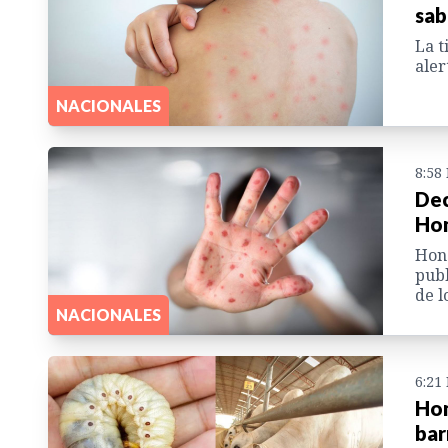
sab
La t
aler
NACIONALES
8:58
Dec
Hon
Hond
publ
de l
NACIONALES
6:21
Hon
bar