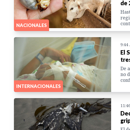
de 
Hast
regi
cont
NACIONALES
9:44
El 
tre
De a
no d
conf
INTERNACIONALES
11:4
Dec
gri
El d