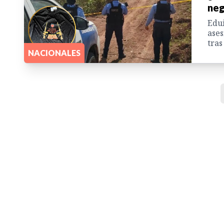
neg
Edui
ases
tras
NACIONALES