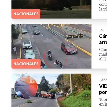
cond
la ví
NACIONALES
1:19
Cám
arr
Cáma
madr
al H
NACIONALES
12:3
VID
por
Tobí
en l