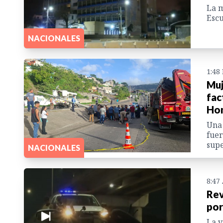
La m
Escu
NACIONALES
1:48
Muj
fac
Ho
Una 
fuer
supe
NACIONALES
8:47
Rev
por
La v