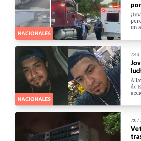
por
¡Imá
perd
un a
NACIONALES
7:43
Jov
luc
Alla
de E
acci
NACIONALES
7:07
Vet
tra