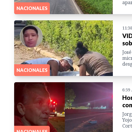
apar
NACIONALES
11:3
VID
sob
José
micr
des
NACIONALES
6:59
Hon
con
Jorg
Yojo
Cort
NACIONALES