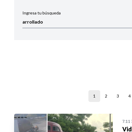
Ingresa tu búsqueda
Ordenar por:
Noticias
1
2
3
4
7:11
Vid