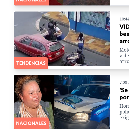
10:4
VID
bes
arr
Moto
vide
arro
TENDENCIAS
7:09
'Se
por
Homb
poli
exig
NACIONALES