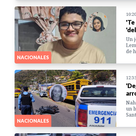
10:2
'Te
'de
Un j
Lemp
de h
NACIONALES
12:3
'De
arr
Naho
un b
Sant
NACIONALES