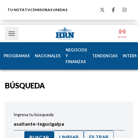
TU NOTA
TVC
EMISORAS UNIDAS
NEGOCIOS
PROGRAMAS
NACIONALES
Y
TENDENCIAS
INTERN
FINANZAS
BÚSQUEDA
Ingresa tu búsqueda
LIMPIAR
FILTRAR
BUSCAR