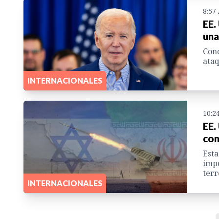
8:57
EE.
una
Cono
ataq
INTERNACIONALES
10:2
EE.
con
Esta
impo
terr
INTERNACIONALES