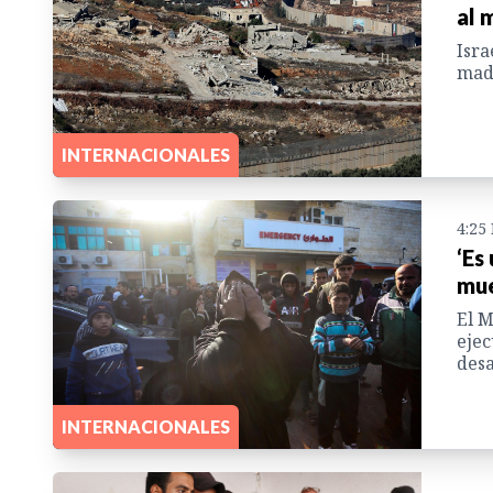
al 
Isra
mad
INTERNACIONALES
4:25
‘Es
mue
El M
ejec
desa
INTERNACIONALES