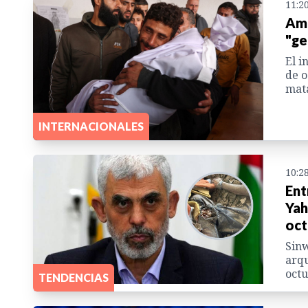
11:2
Amn
"ge
El i
de o
mata
INTERNACIONALES
10:2
Ent
Yah
oct
Sinw
arqu
octu
TENDENCIAS