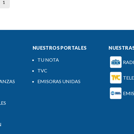
1
NUESTROS PORTALES
NUESTRAS
TU NOTA
RAD
TVC
TEL
NANZAS
EMISORAS UNIDAS
EMI
LES
N