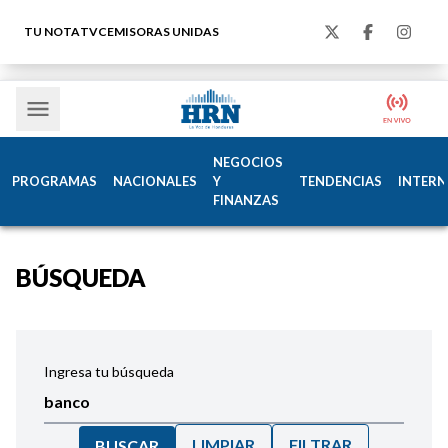
TU NOTA
TVC
EMISORAS UNIDAS
NEGOCIOS
PROGRAMAS
NACIONALES
Y
TENDENCIAS
INTERN
FINANZAS
BÚSQUEDA
Ingresa tu búsqueda
LIMPIAR
FILTRAR
BUSCAR