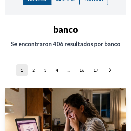
Ordenar por:
banco
Noticias
Se encontraron
406
resultados por
banco
1
2
3
4
...
16
17