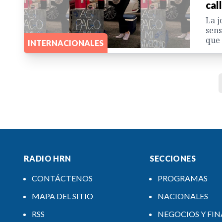
cal
La j
sens
que 
INTERNACIONALES
RADIO HRN
SECCIONES
CONTÁCTENOS
PROGRAMAS
MAPA DEL SITIO
NACIONALES
RSS
NEGOCIOS Y FI