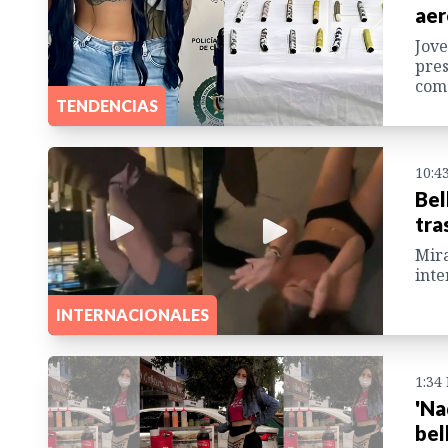
aer
Jove
pres
come
TENDENCIAS
10:4
Bel
tra
Mira
inte
INTERNACIONALES
1:34
'Na
bel