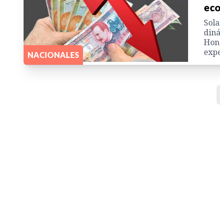
eco
Sola
diná
Hond
exp
NACIONALES