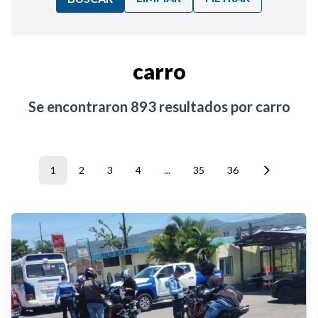
Ordenar por:
carro
Noticias
Se encontraron
893
resultados por
carro
1
2
3
4
...
35
36