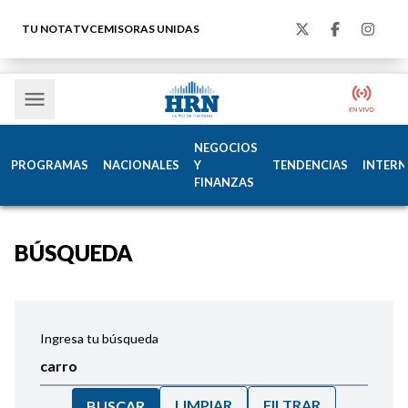
TU NOTA
TVC
EMISORAS UNIDAS
NEGOCIOS
PROGRAMAS
NACIONALES
Y
TENDENCIAS
INTERN
FINANZAS
BÚSQUEDA
Ingresa tu búsqueda
LIMPIAR
FILTRAR
BUSCAR