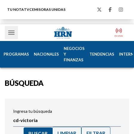
TU NOTA
TVC
EMISORAS UNIDAS
NEGOCIOS
PROGRAMAS
NACIONALES
Y
TENDENCIAS
INTERN
FINANZAS
BÚSQUEDA
Ingresa tu búsqueda
LIMPIAR
FILTRAR
BUSCAR