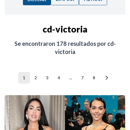
Ordenar por:
cd-victoria
Noticias
Se encontraron
178
resultados por
cd-
victoria
1
2
3
4
...
7
8