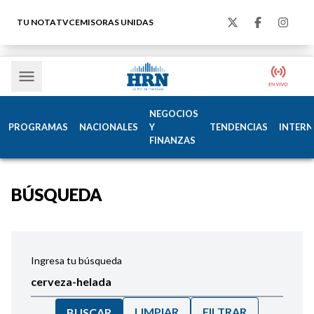
TU NOTA
TVC
EMISORAS UNIDAS
NEGOCIOS
PROGRAMAS
NACIONALES
Y
TENDENCIAS
INTERN
FINANZAS
BÚSQUEDA
Ingresa tu búsqueda
LIMPIAR
FILTRAR
BUSCAR