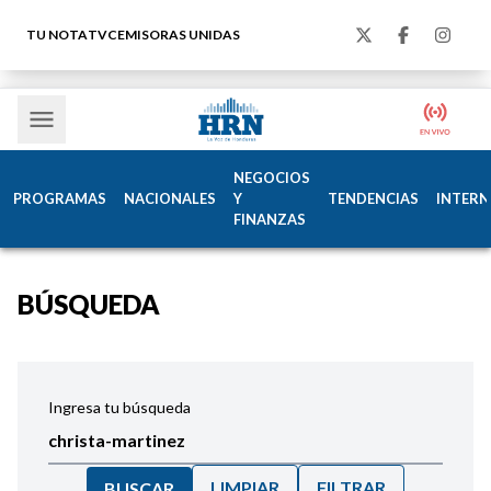
TU NOTA
TVC
EMISORAS UNIDAS
NEGOCIOS
PROGRAMAS
NACIONALES
Y
TENDENCIAS
INTERN
FINANZAS
BÚSQUEDA
Ingresa tu búsqueda
LIMPIAR
FILTRAR
BUSCAR