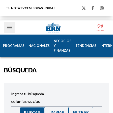
TU NOTA
TVC
EMISORAS UNIDAS
NEGOCIOS
PROGRAMAS
NACIONALES
Y
TENDENCIAS
INTERN
FINANZAS
BÚSQUEDA
Ingresa tu búsqueda
LIMPIAR
FILTRAR
BUSCAR