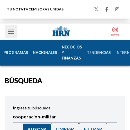
TU NOTA
TVC
EMISORAS UNIDAS
NEGOCIOS
PROGRAMAS
NACIONALES
Y
TENDENCIAS
INTERN
FINANZAS
BÚSQUEDA
Ingresa tu búsqueda
LIMPIAR
FILTRAR
BUSCAR