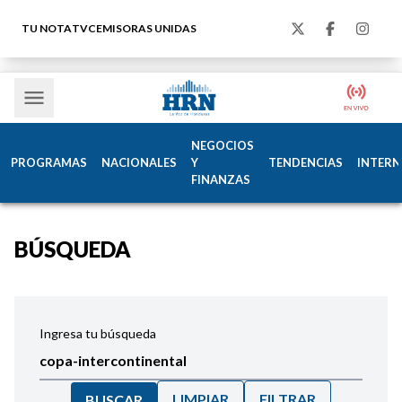
TU NOTA
TVC
EMISORAS UNIDAS
NEGOCIOS
PROGRAMAS
NACIONALES
Y
TENDENCIAS
INTERN
FINANZAS
BÚSQUEDA
Ingresa tu búsqueda
LIMPIAR
FILTRAR
BUSCAR