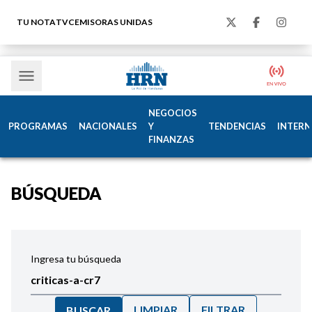
TU NOTA
TVC
EMISORAS UNIDAS
NEGOCIOS
PROGRAMAS
NACIONALES
Y
TENDENCIAS
INTERN
FINANZAS
BÚSQUEDA
Ingresa tu búsqueda
LIMPIAR
FILTRAR
BUSCAR