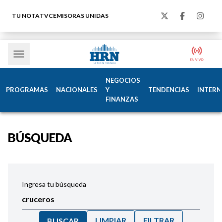
TU NOTA
TVC
EMISORAS UNIDAS
NEGOCIOS
PROGRAMAS
NACIONALES
Y
TENDENCIAS
INTERN
FINANZAS
BÚSQUEDA
Ingresa tu búsqueda
LIMPIAR
FILTRAR
BUSCAR