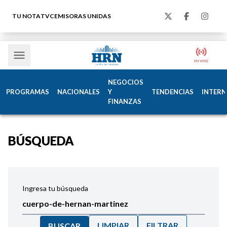
TU NOTA
TVC
EMISORAS UNIDAS
NEGOCIOS
PROGRAMAS
NACIONALES
Y
TENDENCIAS
INTERN
FINANZAS
BÚSQUEDA
Ingresa tu búsqueda
LIMPIAR
FILTRAR
BUSCAR