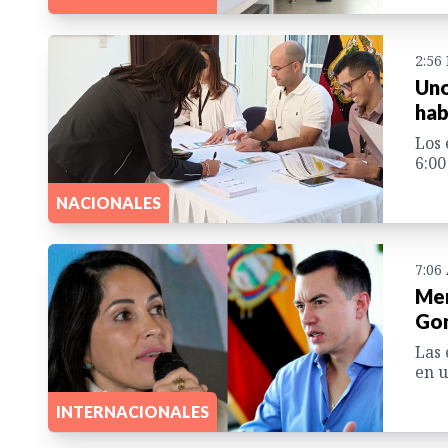
2:56
Uno
hab
Los 
6:00
NACIONALES
7:06
Men
Gon
Las 
en u
INTERNACIONALES