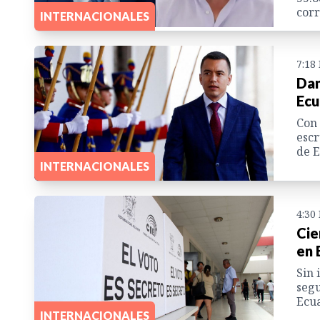
corr
INTERNACIONALES
7:18
Dan
Ecu
Con 
escr
de E
INTERNACIONALES
4:30
Cie
en 
Sin 
segu
Ecua
INTERNACIONALES