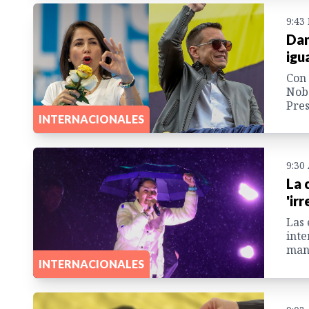
9:43
Dan
igu
Con 
Nobo
Pres
INTERNACIONALES
9:30
La 
'ir
Las 
inte
mand
INTERNACIONALES