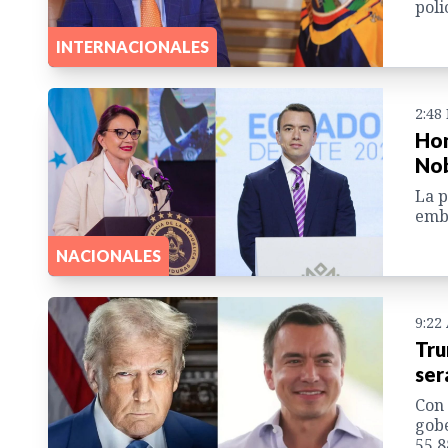
poli
INTERNACIONALES
2:48
Hon
Nob
La p
emb
NACIONALES
9:22
Tru
ser
Con 
gobe
55.8