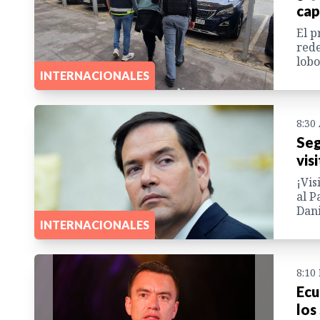
cap
El p
rede
lobo
INTERNACIONALES
8:30
Seg
vis
¡Vis
al P
Dani
INTERNACIONALES
8:10
Ecu
los