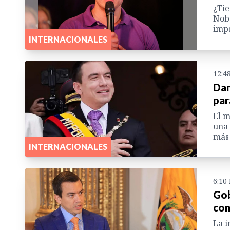
¿Tie
Nobo
impa
INTERNACIONALES
12:4
Dan
par
El m
una 
más 
INTERNACIONALES
6:10
Gob
con
La i