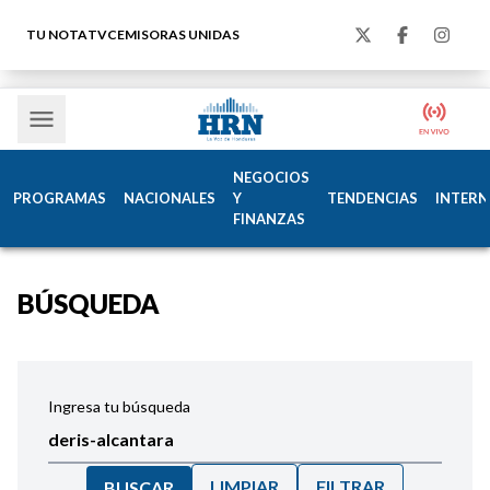
TU NOTA
TVC
EMISORAS UNIDAS
NEGOCIOS
PROGRAMAS
NACIONALES
Y
TENDENCIAS
INTERN
FINANZAS
BÚSQUEDA
Ingresa tu búsqueda
LIMPIAR
FILTRAR
BUSCAR