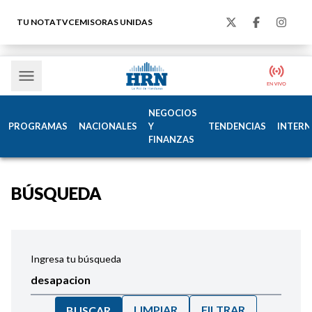
TU NOTA
TVC
EMISORAS UNIDAS
NEGOCIOS
PROGRAMAS
NACIONALES
Y
TENDENCIAS
INTERN
FINANZAS
BÚSQUEDA
Ingresa tu búsqueda
LIMPIAR
FILTRAR
BUSCAR