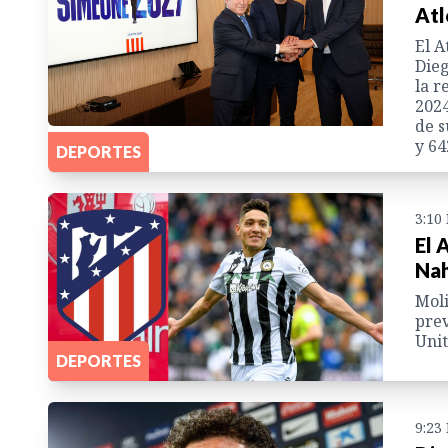
Atl
El A
Dieg
la r
2024
de s
y 64
DEPORTES
3:10
El 
Nah
Moli
prev
Unit
DEPORTES
9:23