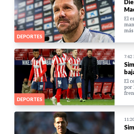
Die
Mad
El e
mant
más
DEPORTES
7:42
Sim
baj
El c
por 
fren
DEPORTES
11:2
Sim