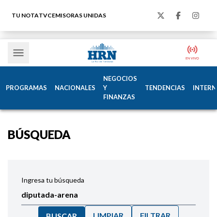
TU NOTA
TVC
EMISORAS UNIDAS
NEGOCIOS
PROGRAMAS
NACIONALES
Y
TENDENCIAS
INTERN
FINANZAS
BÚSQUEDA
Ingresa tu búsqueda
LIMPIAR
FILTRAR
BUSCAR