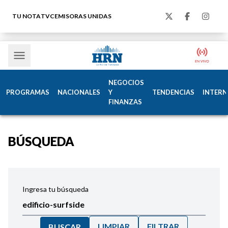
TU NOTA
TVC
EMISORAS UNIDAS
NEGOCIOS
PROGRAMAS
NACIONALES
Y
TENDENCIAS
INTERN
FINANZAS
BÚSQUEDA
Ingresa tu búsqueda
LIMPIAR
FILTRAR
BUSCAR