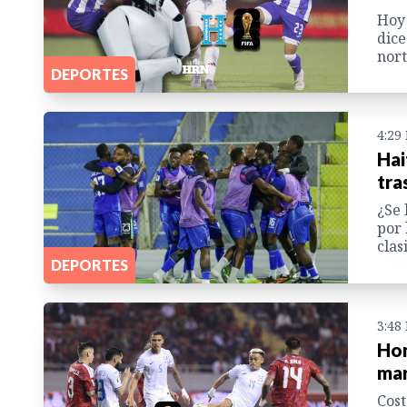
Hoy 
dice
nort
DEPORTES
4:29
Hai
tra
¿Se 
por 
clas
DEPORTES
3:48
Hon
mar
Cost