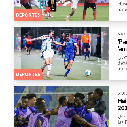
clas
ante
DEPORTES
5:43
'Pa
'am
¿A q
desa
amañ
DEPORTES
6:40
Hai
202
¿Se 
las 