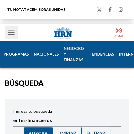
TU NOTA
TVC
EMISORAS UNIDAS
NEGOCIOS
PROGRAMAS
NACIONALES
Y
TENDENCIAS
INTERN
FINANZAS
BÚSQUEDA
Ingresa tu búsqueda
LIMPIAR
FILTRAR
BUSCAR