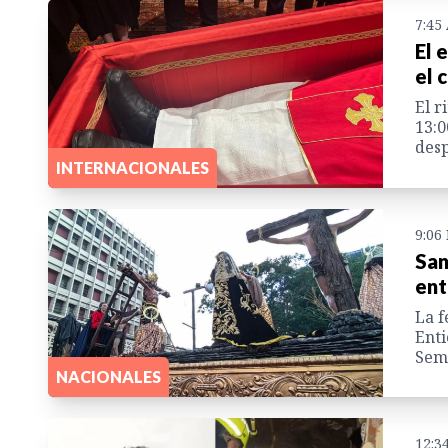
7:45
El 
el 
El r
13:0
desp
INTERNACIONALES
9:06
San
ent
La f
Enti
Sem
NACIONALES
12:3