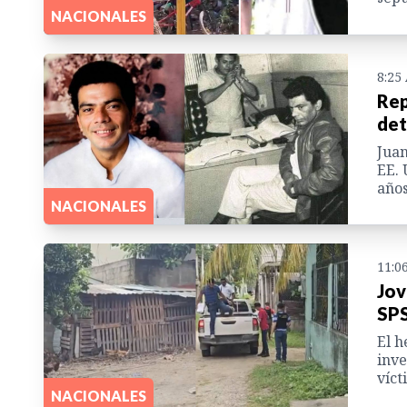
NACIONALES
8:25
Rep
det
Juan
EE. 
años
NACIONALES
11:0
Jov
SPS
El h
inve
víct
NACIONALES