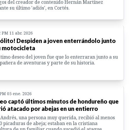
os del creador de contenido Hernán Martínez
nte su último 'adiós', en Cortés.
2 PM 11 abr. 2026
sólito! Despiden a joven enterrándolo junto
u motocicleta
ltimo deseo del joven fue que lo enterraran junto a su
añera de aventuras y parte de su historia.
 PM 05 ene. 2026
eo captó últimos minutos de hondureño que
ió atacado por abejas en un entierro
Andrés, una persona muy querida, recibió al menos
0 picaduras de abeja; estaban en la cristiana
ltura de un familiar cuando sucedió el ataque.