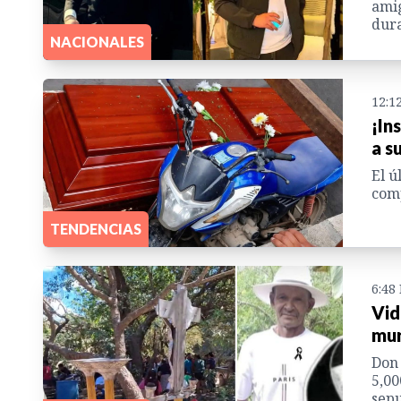
amig
dura
NACIONALES
12:1
¡In
a s
El ú
comp
TENDENCIAS
6:48
Vid
mur
Don 
5,00
sepu