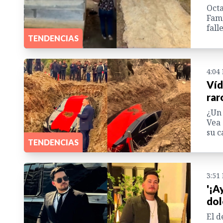
Octa
Fami
fall
TENDENCIAS
4:04
Víd
rar
¿Un 
Vea 
su c
TENDENCIAS
3:51
'¡A
dol
El d