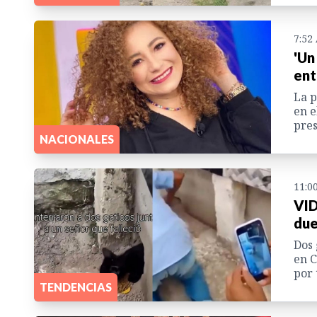
7:52
'Un
ent
La p
en e
pres
NACIONALES
11:0
VID
du
Dos 
en C
por 
TENDENCIAS