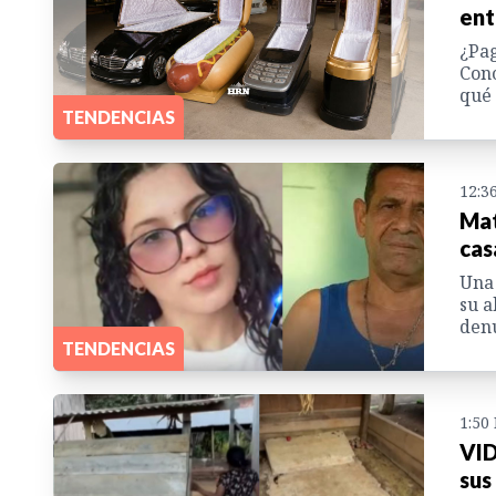
ent
¿Pag
Cono
qué 
TENDENCIAS
12:3
Mat
cas
Una 
su a
denu
TENDENCIAS
1:50
VID
sus