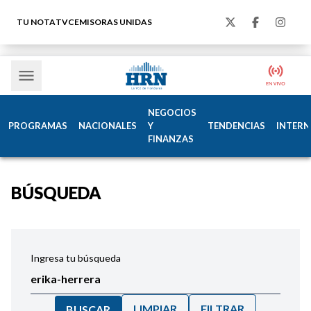
TU NOTA
TVC
EMISORAS UNIDAS
NEGOCIOS
PROGRAMAS
NACIONALES
Y
TENDENCIAS
INTERN
FINANZAS
BÚSQUEDA
Ingresa tu búsqueda
LIMPIAR
FILTRAR
BUSCAR