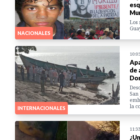
esq
Mur
Los 
Guay
NACIONALES
10:0
Apa
de 
Dom
Desc
San 
emba
la c
INTERNACIONALES
11:3
¿Un