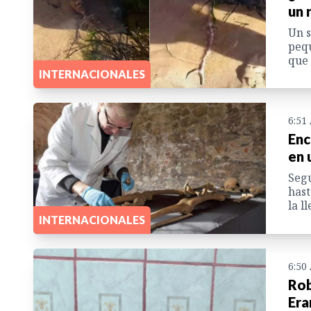
un 
Un s
peq
que 
INTERNACIONALES
6:51
Enc
en 
Segú
hast
la l
INTERNACIONALES
6:50
Rob
Era