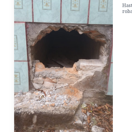
Hast
roba