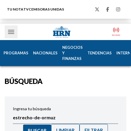
TU NOTA
TVC
EMISORAS UNIDAS
NEGOCIOS
PROGRAMAS
NACIONALES
Y
TENDENCIAS
INTERN
FINANZAS
BÚSQUEDA
Ingresa tu búsqueda
LIMPIAR
FILTRAR
BUSCAR