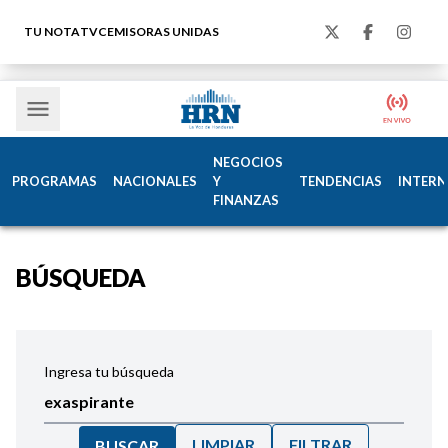
TU NOTA
TVC
EMISORAS UNIDAS
NEGOCIOS
PROGRAMAS
NACIONALES
Y
TENDENCIAS
INTERN
FINANZAS
BÚSQUEDA
Ingresa tu búsqueda
LIMPIAR
FILTRAR
BUSCAR