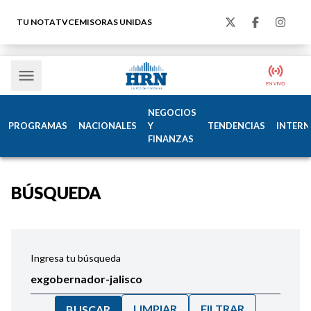
TU NOTA
TVC
EMISORAS UNIDAS
NEGOCIOS
PROGRAMAS
NACIONALES
Y
TENDENCIAS
INTERN
FINANZAS
BÚSQUEDA
Ingresa tu búsqueda
LIMPIAR
FILTRAR
BUSCAR