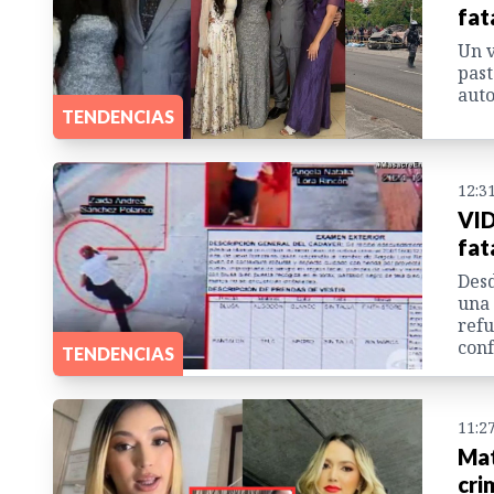
fat
Un v
past
auto
TENDENCIAS
12:3
VID
fat
Desd
una 
refu
conf
TENDENCIAS
11:2
Mat
cri