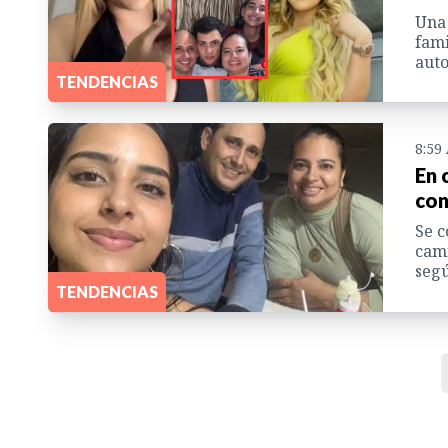
Una 
fami
auto
TENDENCIAS
8:59
En 
con
Se c
cami
segú
TENDENCIAS