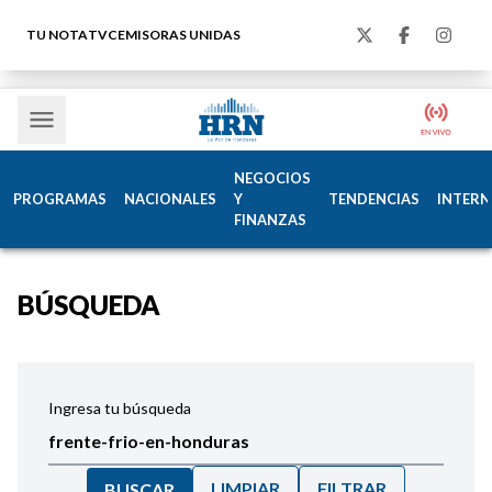
TU NOTA
TVC
EMISORAS UNIDAS
NEGOCIOS
PROGRAMAS
NACIONALES
Y
TENDENCIAS
INTERN
FINANZAS
BÚSQUEDA
Ingresa tu búsqueda
LIMPIAR
FILTRAR
BUSCAR