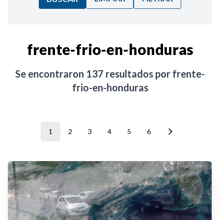
Ordenar por:
frente-frio-en-honduras
Noticias
Se encontraron
137
resultados por
frente-
frio-en-honduras
1
2
3
4
5
6