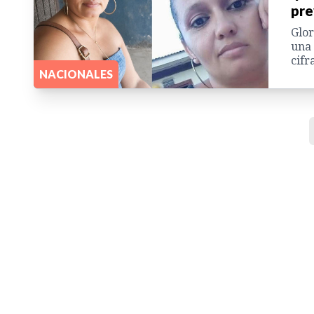
pre
Glor
una 
cifr
NACIONALES