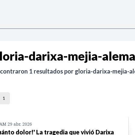
loria-darixa-mejia-alem
ncontraron
1
resultados por
gloria-darixa-mejia-a
1
 AM 29 abr. 2026
uánto dolor!' La tragedia que vivió Darixa