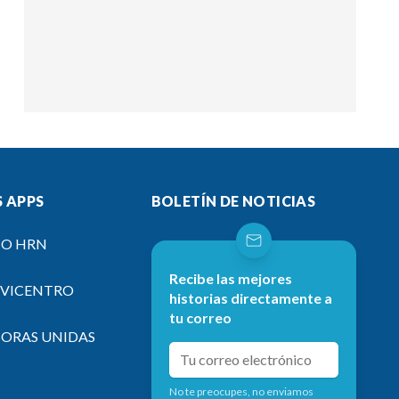
 APPS
BOLETÍN DE NOTICIAS
IO HRN
Recibe las mejores
EVICENTRO
historias directamente a
tu correo
SORAS UNIDAS
No te preocupes, no enviamos