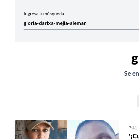
Ingresa tu búsqueda
Ordenar por:
Noticias
g
Se e
7:41
'¡C