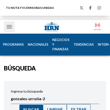
TU NOTA
TVC
EMISORAS UNIDAS
NEGOCIOS
PROGRAMAS
NACIONALES
Y
TENDENCIAS
INTERN
FINANZAS
BÚSQUEDA
Ingresa tu búsqueda
LIMPIAR
FILTRAR
BUSCAR