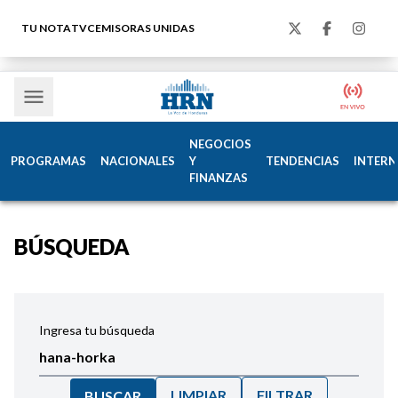
TU NOTA
TVC
EMISORAS UNIDAS
NEGOCIOS
PROGRAMAS
NACIONALES
Y
TENDENCIAS
INTERN
FINANZAS
BÚSQUEDA
Ingresa tu búsqueda
LIMPIAR
FILTRAR
BUSCAR