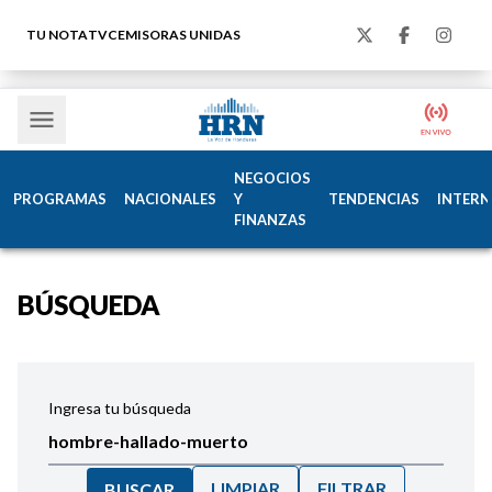
TU NOTA
TVC
EMISORAS UNIDAS
NEGOCIOS
PROGRAMAS
NACIONALES
Y
TENDENCIAS
INTERN
FINANZAS
BÚSQUEDA
Ingresa tu búsqueda
LIMPIAR
FILTRAR
BUSCAR