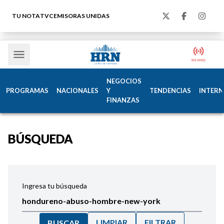
TU NOTA
TVC
EMISORAS UNIDAS
NEGOCIOS
PROGRAMAS
NACIONALES
Y
TENDENCIAS
INTERN
FINANZAS
BÚSQUEDA
Ingresa tu búsqueda
LIMPIAR
FILTRAR
BUSCAR