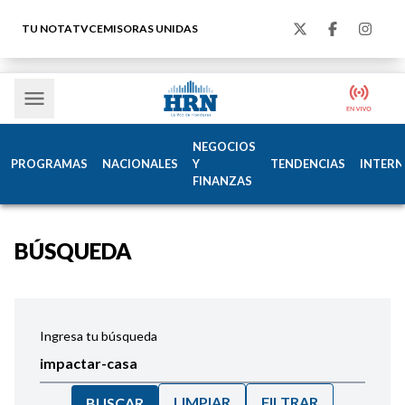
TU NOTA
TVC
EMISORAS UNIDAS
NEGOCIOS
PROGRAMAS
NACIONALES
Y
TENDENCIAS
INTERN
FINANZAS
BÚSQUEDA
Ingresa tu búsqueda
LIMPIAR
FILTRAR
BUSCAR