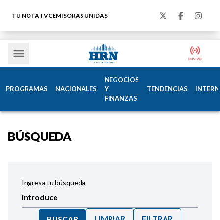
TU NOTA
TVC
EMISORAS UNIDAS
NEGOCIOS
PROGRAMAS
NACIONALES
Y
TENDENCIAS
INTERN
FINANZAS
BÚSQUEDA
Ingresa tu búsqueda
LIMPIAR
FILTRAR
BUSCAR